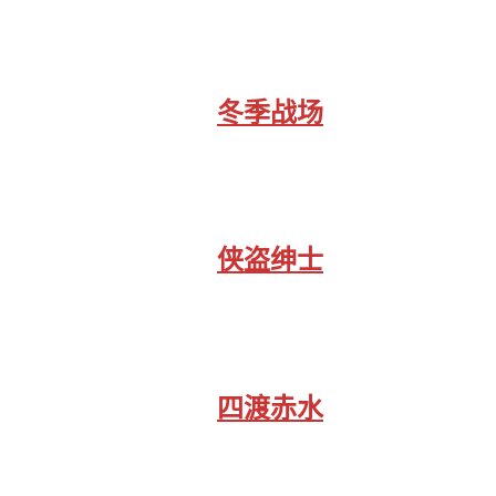
冬季战场
侠盗绅士
四渡赤水