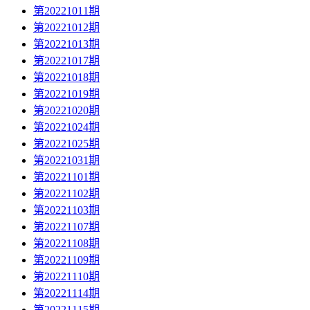
第20221011期
第20221012期
第20221013期
第20221017期
第20221018期
第20221019期
第20221020期
第20221024期
第20221025期
第20221031期
第20221101期
第20221102期
第20221103期
第20221107期
第20221108期
第20221109期
第20221110期
第20221114期
第20221115期