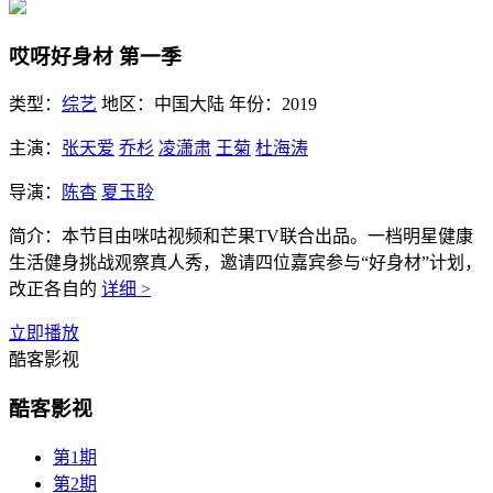
哎呀好身材 第一季
类型：
综艺
地区：
中国大陆
年份：
2019
主演：
张天爱
乔杉
凌潇肃
王菊
杜海涛
导演：
陈杳
夏玉聆
简介：
本节目由咪咕视频和芒果TV联合出品。一档明星健康
生活健身挑战观察真人秀，邀请四位嘉宾参与“好身材”计划，
改正各自的
详细 >
立即播放
酷客影视
酷客影视
第1期
第2期