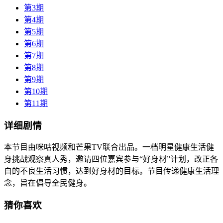
第3期
第4期
第5期
第6期
第7期
第8期
第9期
第10期
第11期
详细剧情
本节目由咪咕视频和芒果TV联合出品。一档明星健康生活健
身挑战观察真人秀，邀请四位嘉宾参与“好身材”计划，改正各
自的不良生活习惯，达到好身材的目标。节目传递健康生活理
念，旨在倡导全民健身。
猜你喜欢