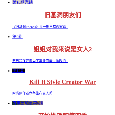
第10期完结
旧基洞朋友们
《旧基洞Friends》是一部日常观察真...
第9期
姐姐对我来说是女人2
节目旨在开掘为了事业而度过激烈的...
第12期
Kill It Style Creator War
时尚创作者竞争生存真人秀
万事屋加更第6期