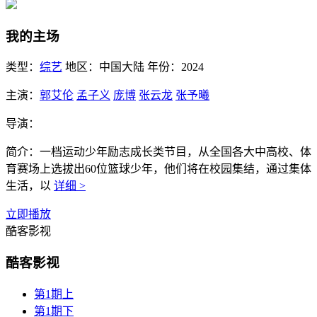
我的主场
类型：
综艺
地区：
中国大陆
年份：
2024
主演：
郭艾伦
孟子义
庞博
张云龙
张予曦
导演：
简介：
一档运动少年励志成长类节目，从全国各大中高校、体
育赛场上选拔出60位篮球少年，他们将在校园集结，通过集体
生活，以
详细 >
立即播放
酷客影视
酷客影视
第1期上
第1期下