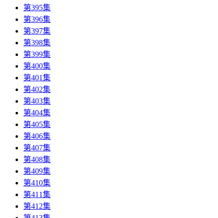
第395集
第396集
第397集
第398集
第399集
第400集
第401集
第402集
第403集
第404集
第405集
第406集
第407集
第408集
第409集
第410集
第411集
第412集
第413集