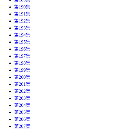
第190集
第191集
第192集
第193集
第194集
第195集
第196集
第197集
第198集
第199集
第200集
第201集
第202集
第203集
第204集
第205集
第206集
第207集