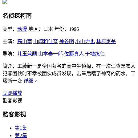
名侦探柯南
类型：
动漫
地区：
日本
年份：
1996
主演：
高山南
山崎和佳奈
神谷明
小山力也
林原惠美
导演：
儿玉兼嗣
山本泰一郎
佐藤真人
于地纮仁
简介：
工藤新一是全国著名的高中生侦探，在一次追查黑衣人
犯罪团伙时不幸被团伙成员发现，击晕后喂了神奇的药水，工
藤新一变
详细 >
立即播放
酷客影视
酷客影视
第1集
第2集