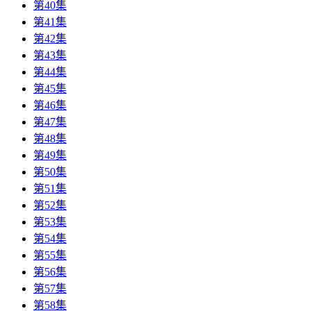
第40集
第41集
第42集
第43集
第44集
第45集
第46集
第47集
第48集
第49集
第50集
第51集
第52集
第53集
第54集
第55集
第56集
第57集
第58集