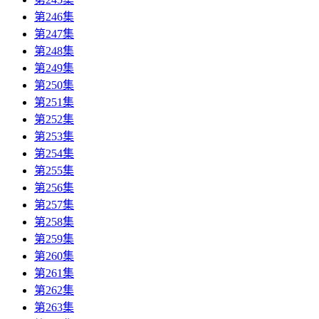
第246集
第247集
第248集
第249集
第250集
第251集
第252集
第253集
第254集
第255集
第256集
第257集
第258集
第259集
第260集
第261集
第262集
第263集