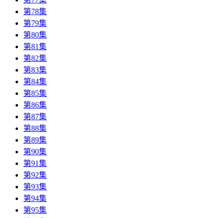
第78集
第79集
第80集
第81集
第82集
第83集
第84集
第85集
第86集
第87集
第88集
第89集
第90集
第91集
第92集
第93集
第94集
第95集