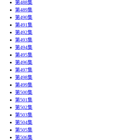
第488集
第489集
第490集
第491集
第492集
第493集
第494集
第495集
第496集
第497集
第498集
第499集
第500集
第501集
第502集
第503集
第504集
第505集
第506集