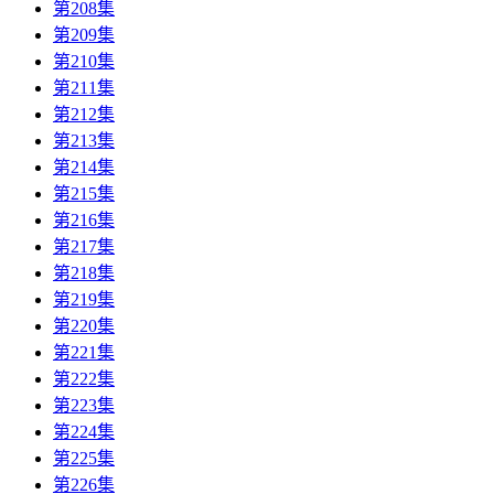
第208集
第209集
第210集
第211集
第212集
第213集
第214集
第215集
第216集
第217集
第218集
第219集
第220集
第221集
第222集
第223集
第224集
第225集
第226集