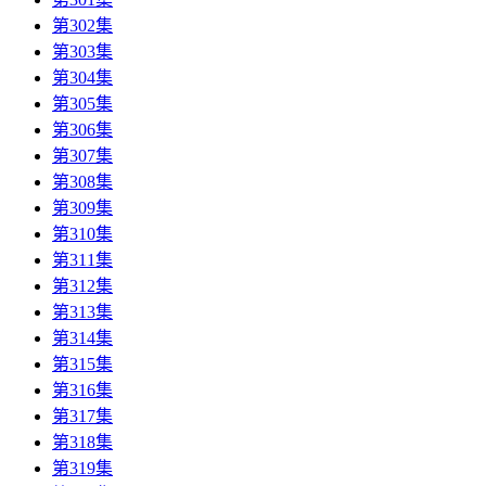
第302集
第303集
第304集
第305集
第306集
第307集
第308集
第309集
第310集
第311集
第312集
第313集
第314集
第315集
第316集
第317集
第318集
第319集