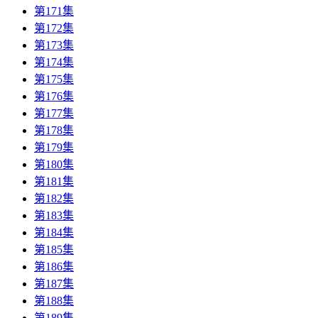
第171集
第172集
第173集
第174集
第175集
第176集
第177集
第178集
第179集
第180集
第181集
第182集
第183集
第184集
第185集
第186集
第187集
第188集
第189集