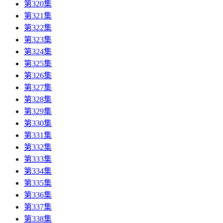
第320集
第321集
第322集
第323集
第324集
第325集
第326集
第327集
第328集
第329集
第330集
第331集
第332集
第333集
第334集
第335集
第336集
第337集
第338集