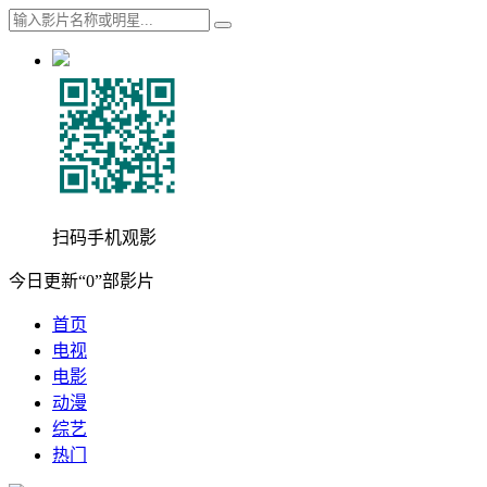
扫码手机观影
今日更新“0”部影片
首页
电视
电影
动漫
综艺
热门