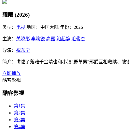
耀眼 (2026)
类型：
电视
地区：
中国大陆
年份：
2026
主演：
关晓彤
李昀锐
高露
鲍起静
毛俊杰
导演：
祝东宁
简介：
讲述了落难千金晴也和小镇“野草男”邢武互相救赎、破
立即播放
酷客影视
酷客影视
第1集
第2集
第3集
第4集