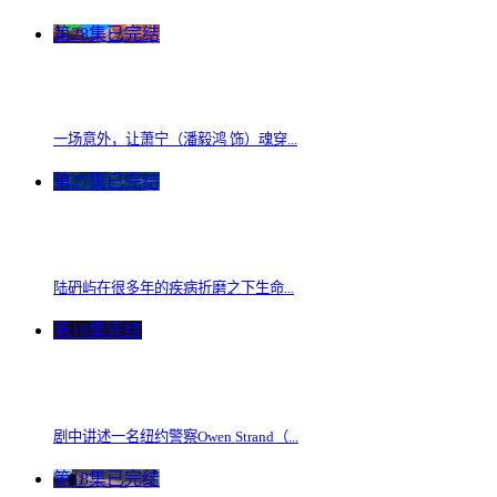
第28集已完结
一场意外，让萧宁（潘毅鸿 饰）魂穿...
第27集已完结
陆砃屿在很多年的疾病折磨之下生命...
第18集完结
剧中讲述一名纽约警察Owen Strand（...
第18集已完结