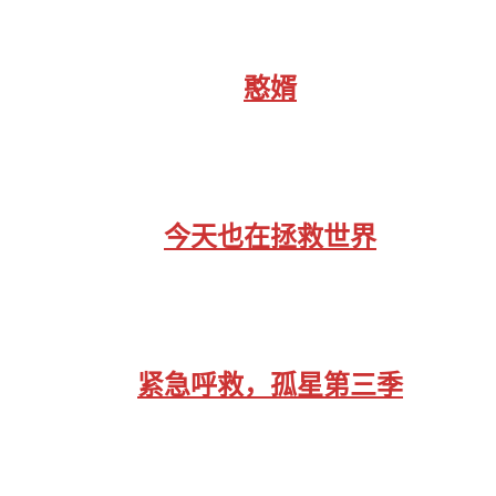
憨婿
今天也在拯救世界
紧急呼救，孤星第三季