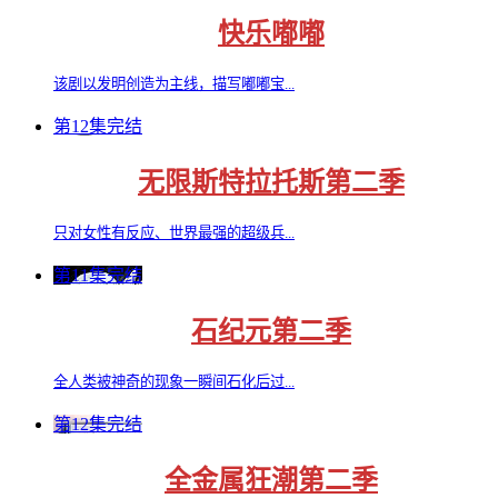
快乐嘟嘟
该剧以发明创造为主线，描写嘟嘟宝...
第12集完结
无限斯特拉托斯第二季
只对女性有反应、世界最强的超级兵...
第11集完结
石纪元第二季
全人类被神奇的现象一瞬间石化后过...
第12集完结
全金属狂潮第二季