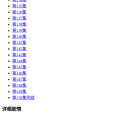
第135集
第136集
第137集
第138集
第139集
第140集
第141集
第142集
第143集
第144集
第145集
第146集
第147集
第148集
第149集
第150集完结
详细剧情