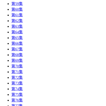
第59集
第60集
第61集
第62集
第63集
第64集
第65集
第66集
第67集
第68集
第69集
第70集
第71集
第72集
第73集
第74集
第75集
第76集
第77集