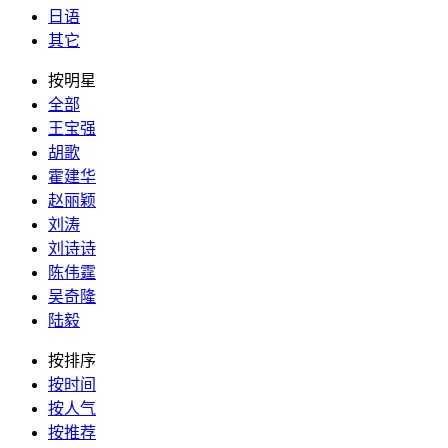
日语
其它
按明星
全部
王宝强
胡歌
霍建华
赵丽颖
刘涛
刘诗诗
陈伟霆
吴奇隆
陆毅
按排序
按时间
按人气
按推荐