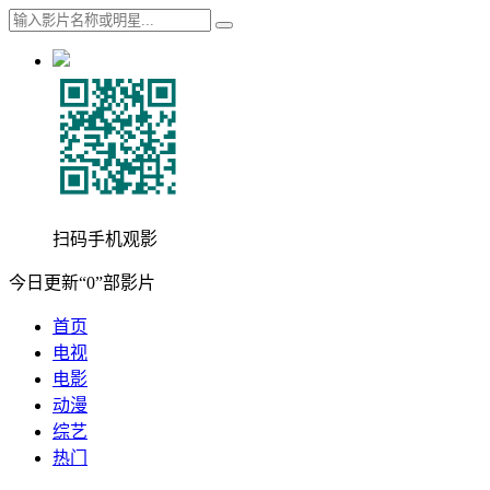
扫码手机观影
今日更新“0”部影片
首页
电视
电影
动漫
综艺
热门