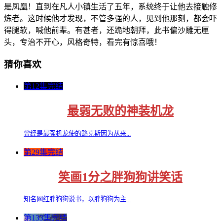
是凤凰！直到在凡人小镇生活了五年，系统终于让他去接触修
炼者。这时候他才发现，不管多强的人，见到他那刻，都会吓
得腿软，喊他前辈。有甚者，还跪地朝拜，此书偏沙雕无厘
头，专治不开心，风格奇特，看完有惊喜哦！
猜你喜欢
第12集完结
最弱无败的神装机龙
曾经是最强机龙使的路克斯因为从来...
第29集完结
笑画1分之胖狗狗讲笑话
知名网红胖狗狗说书，以胖狗狗为主...
第133集完结