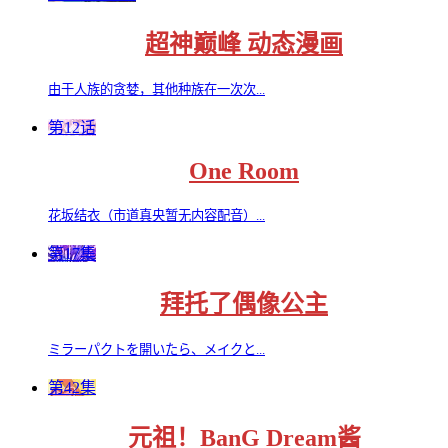
超神巅峰 动态漫画
由于人族的贪婪，‌其他种族在一次次...
第12话
One Room
花坂结衣（市道真央暂无内容配音）...
第17集
拜托了偶像公主
ミラーパクトを開いたら、メイクと...
第42集
元祖！BanG Dream酱