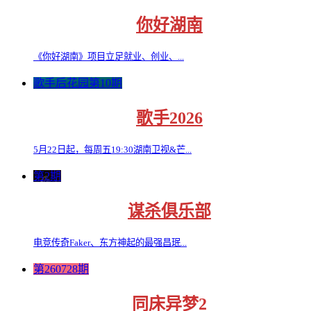
你好湖南
《你好湖南》项目立足就业、创业、...
歌手后花园第10期
歌手2026
5月22日起，每周五19:30湖南卫视&芒...
第2期
谋杀俱乐部
电竞传奇Faker、东方神起的最强昌珉...
第260728期
同床异梦2