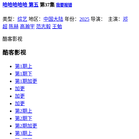
哈哈哈哈哈 第五
第37集
我要报错
类型：
综艺
地区：
中国大陆
年份：
2025
导演：
主演：
邓
超
陈赫
高瀚宇
范志毅
王勉
酷客影视
酷客影视
第1期上
第1期下
第1期加更
加更
加更
加更
第2期上
第2期下
第2期加更
第3期上