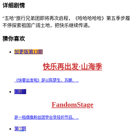
详细剧情
“五哈”旅行兄弟团即将再次启程，《哈哈哈哈哈》第五季步履
不停探索祖国广阔土地，把快乐继续传递。
猜你喜欢
加更版第13期
快乐再出发·山海季
《快要出发啦》是以陈楚生、苏醒、...
第2期
FandomStage
是一档偶像粉丝团登台竞技的节目。...
第7期