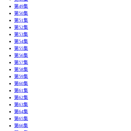
第49集
第50集
第51集
第52集
第53集
第54集
第55集
第56集
第57集
第58集
第59集
第60集
第61集
第62集
第63集
第64集
第65集
第66集