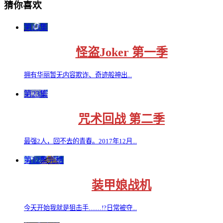
猜你喜欢
第13集
怪盗Joker 第一季
拥有华丽暂无内容欺诈、奇迹般神出...
第23集
咒术回战 第二季
最强2人，回不去的青春。2017年12月...
第12集完结
装甲娘战机
今天开始我就是狙击手……!?日常被夺...