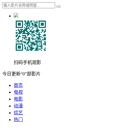
扫码手机观影
今日更新“0”部影片
首页
电视
电影
动漫
综艺
热门