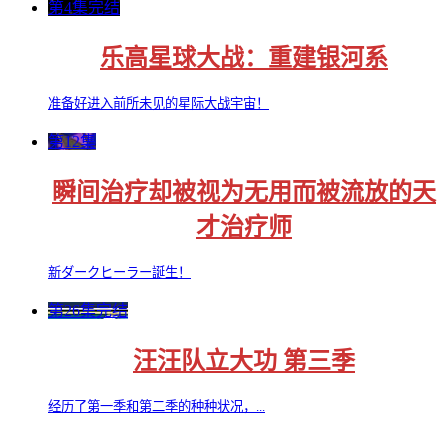
第4集完结
乐高星球大战：重建银河系
准备好进入前所未见的星际大战宇宙！
第12集
瞬间治疗却被视为无用而被流放的天
才治疗师
新ダークヒーラー誕生！
第26集完结
汪汪队立大功 第三季
经历了第一季和第二季的种种状况，...