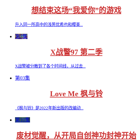
想结束这场“我爱你”的游戏
升入同一所高中的浅葱优希也和樱美...
第7集
X战警97 第二季
X战警被分散到了各个时间线，从过去...
第03集
Love Me 枫与铃
《枫与铃》是2022年新出版的改编动...
第10集
废材觉醒，从开局自创神功封神开始