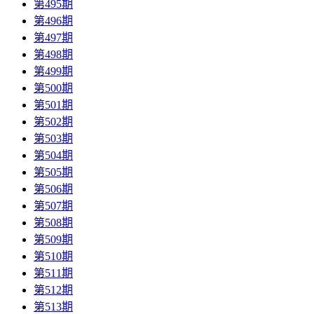
第495期
第496期
第497期
第498期
第499期
第500期
第501期
第502期
第503期
第504期
第505期
第506期
第507期
第508期
第509期
第510期
第511期
第512期
第513期