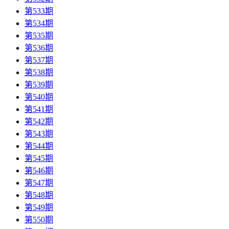
第533期
第534期
第535期
第536期
第537期
第538期
第539期
第540期
第541期
第542期
第543期
第544期
第545期
第546期
第547期
第548期
第549期
第550期