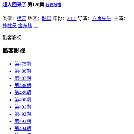
超人回来了
第120集
我要报错
类型：
综艺
地区：
韩国
年份：
2015
导演：
立言先生
主演：
朴柱昊
金东炫
....
酷客影视
酷客影视
第475期
第486期
第487期
第488期
第489期
第490期
第491期
第492期
第493期
第494期