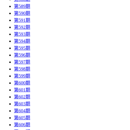
第589期
第590期
第591期
第592期
第593期
第594期
第595期
第596期
第597期
第598期
第599期
第600期
第601期
第602期
第603期
第604期
第605期
第606期