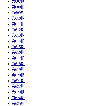
第607期
第608期
第609期
第610期
第611期
第612期
第613期
第614期
第615期
第616期
第617期
第618期
第619期
第620期
第621期
第622期
第623期
第624期
第625期