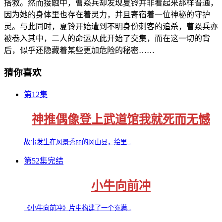
搭救。然而接触中，曹焱兵却发现夏铃并非看起来那样普通，
因为她的身体里也存在着灵力，并且寄宿着一位神秘的守护
灵。与此同时，夏铃开始遭到不明身份刺客的追杀，曹焱兵亦
被卷入其中，二人的命运从此开始了交集，而在这一切的背
后，似乎还隐藏着某些更加危险的秘密……
猜你喜欢
第12集
神推偶像登上武道馆我就死而无憾
故事发生在风景秀丽的冈山县，绘里...
第52集完结
小牛向前冲
《小牛向前冲》片中构建了一个充满...