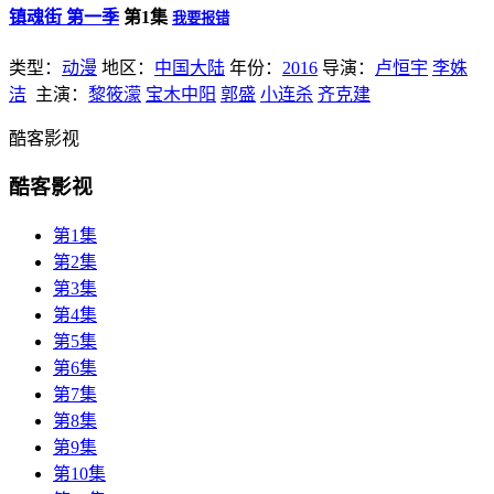
镇魂街 第一季
第1集
我要报错
类型：
动漫
地区：
中国大陆
年份：
2016
导演：
卢恒宇
李姝
洁
主演：
黎筱濛
宝木中阳
郭盛
小连杀
齐克建
酷客影视
酷客影视
第1集
第2集
第3集
第4集
第5集
第6集
第7集
第8集
第9集
第10集