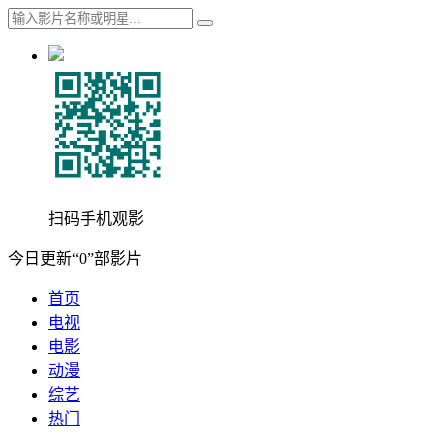
扫码手机观影
今日更新“0”部影片
首页
电视
电影
动漫
综艺
热门