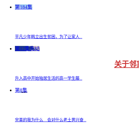
第184集
平凡少年韩立出生贫困，为了让家人...
第12集完结
关于邻
升入高中开始独居生活的高一学生藤...
第8集
完美的我为什么…会对什么老土男兴奋...