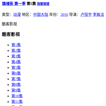
镇魂街 第一季
第5集
我要报错
类型：
动漫
地区：
中国大陆
年份：
2016
导演：
卢恒宇
李姝洁
酷客影视
酷客影视
第1集
第2集
第3集
第4集
第5集
第6集
第7集
第8集
第9集
第10集
第11集