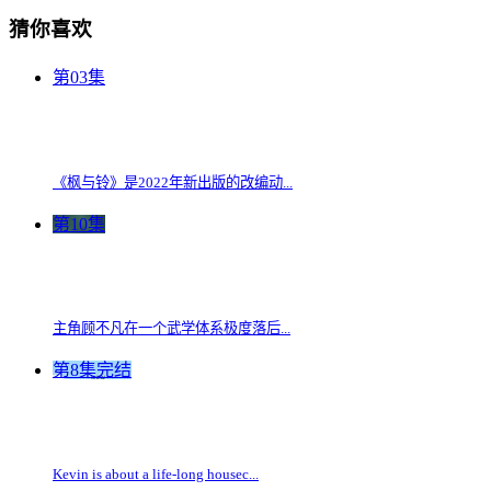
猜你喜欢
第03集
《枫与铃》是2022年新出版的改编动...
第10集
主角顾不凡在一个武学体系极度落后...
第8集完结
Kevin is about a life-long housec...