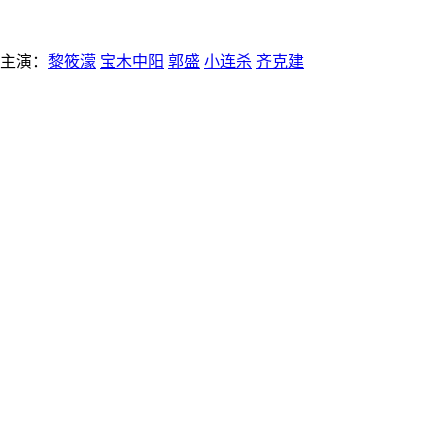
主演：
黎筱濛
宝木中阳
郭盛
小连杀
齐克建