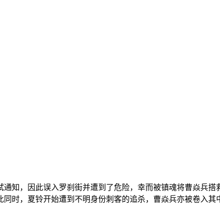
试通知，因此误入罗刹街并遭到了危险，幸而被镇魂将曹焱兵搭
此同时，夏铃开始遭到不明身份刺客的追杀，曹焱兵亦被卷入其