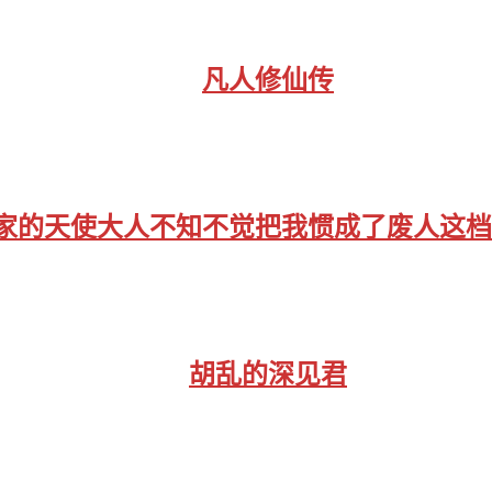
凡人修仙传
家的天使大人不知不觉把我惯成了废人这档
胡乱的深见君